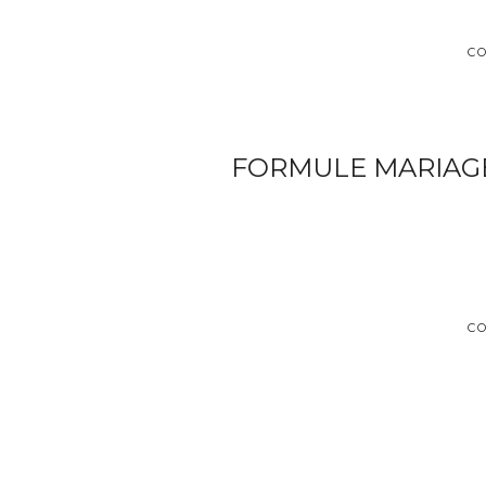
C
FORMULE MARIAGE 
C