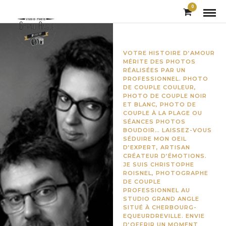
0
VOTRE HISTOIRE D’AMOUR
MÉRITE DES PHOTOS
RÉALISÉES PAR UN
PROFESSIONNEL. PHOTO
DE COUPLE COULEUR,
PHOTO DE COUPLE NOIR
ET BLANC, PHOTO DE
COUPLE À LA PLAGE OU
SÉANCES PHOTOS
BOUDOIR… LAISSEZ-VOUS
SÉDUIRE MON OEIL
D’EXPERT, ARTISAN
CRÉATEUR D’ÉMOTIONS.
JE SUIS CHRISTOPHE
ROISNEL, PHOTOGRAPHE
DE COUPLE
PROFESSIONNEL AU
STUDIO GRAND ANGLE
SITUÉ À CHERBOURG-
EQUEURDREVILLE. ENVIE
D’OFFRIR UN MOMENT